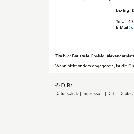
Dr.-Ing. 
Tel.:
+49 
E-Mail:
d
Titelbild: Baustelle Covivio, Alexanderplat
Wenn nicht anders angegeben, ist die Que
© DIBt
Datenschutz
|
Impressum
|
DIBt - Deutsch