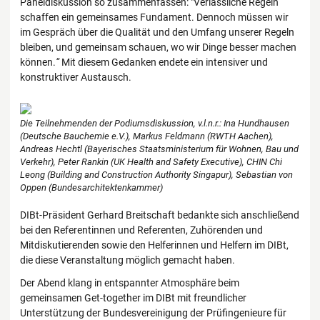
Paneldiskussion so zusammenfassen: "Verlässliche Regeln
schaffen ein gemeinsames Fundament. Dennoch müssen wir
im Gespräch über die Qualität und den Umfang unserer Regeln
bleiben, und gemeinsam schauen, wo wir Dinge besser machen
können.
“
Mit diesem Gedanken endete ein intensiver und
konstruktiver Austausch.
Die Teilnehmenden der Podiumsdiskussion, v.l.n.r.: Ina Hundhausen
(Deutsche Bauchemie e.V.), Markus Feldmann (RWTH Aachen),
Andreas Hechtl (Bayerisches Staatsministerium für Wohnen, Bau und
Verkehr), Peter Rankin (UK Health and Safety Executive), CHIN Chi
Leong (Building and Construction Authority Singapur), Sebastian von
Oppen (Bundesarchitektenkammer)
DIBt-Präsident Gerhard Breitschaft bedankte sich anschließend
bei den Referentinnen und Referenten, Zuhörenden und
Mitdiskutierenden sowie den Helferinnen und Helfern im DIBt,
die diese Veranstaltung möglich gemacht haben.
Der Abend klang in entspannter Atmosphäre beim
gemeinsamen Get-together im DIBt mit freundlicher
Unterstützung der Bundesvereinigung der Prüfingenieure für