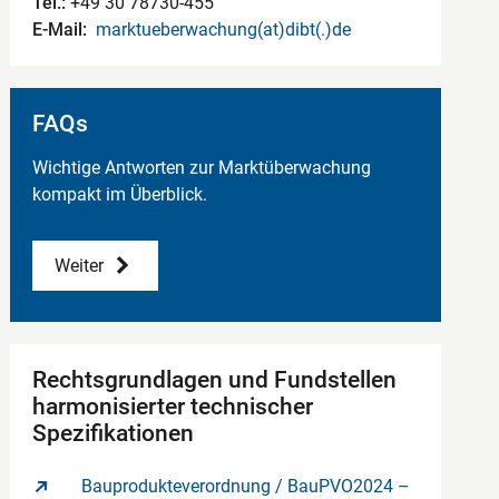
Tel.:
+49 30 78730-455
E-Mail:
marktueberwachung(at)dibt(.)de
FAQs
Wichtige Antworten zur Marktüberwachung
kompakt im Überblick.
Weiter
Rechtsgrundlagen und Fundstellen
harmonisierter technischer
Spezifikationen
Bauprodukteverordnung / BauPVO2024 –