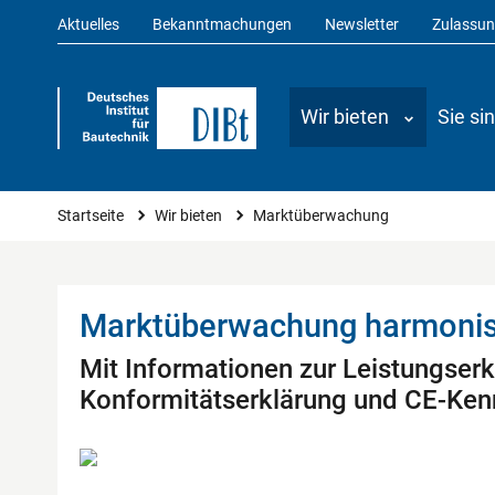
Aktuelles
Bekanntmachungen
Newsletter
Zulassu
Wir bieten
Sie si
Marktüberwachung
Sie sind hier
Startseite
Wir bieten
Marktüberwachung
Marktüberwachung harmonis
Mit Informationen zur Leistungserk
Konformitätserklärung und CE-Ke