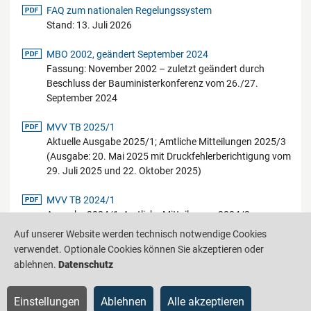
pdf-Datei
FAQ zum nationalen Regelungssystem
Stand: 13. Juli 2026
pdf-Datei
MBO 2002, geändert September 2024
Fassung: November 2002 – zuletzt geändert durch
Beschluss der Bauministerkonferenz vom 26./27.
September 2024
pdf-Datei
MVV TB 2025/1
Aktuelle Ausgabe 2025/1; Amtliche Mitteilungen 2025/3
(Ausgabe: 20. Mai 2025 mit Druckfehlerberichtigung vom
29. Juli 2025 und 22. Oktober 2025)
pdf-Datei
MVV TB 2024/1
Ausgabe 2024/1; Amtliche Mitteilungen 2024/2
(Ausgabe: 28. August 2024)
Auf unserer Website werden technisch notwendige Cookies
verwendet. Optionale Cookies können Sie akzeptieren oder
ablehnen.
Datenschutz
Produktinformationsstelle für das Bauwesen
IS-ARGEBAU
Einstellungen
Ablehnen
Alle akzeptieren
Barrierefreiheit
Datenschutz
Impressum
Sitemap