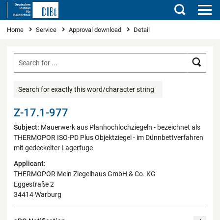
Search
You are here
Home
Service
Approval download
Detail
Searc
Search for exactly this word/character string
Z-17.1-977
Subject:
Mauerwerk aus Planhochlochziegeln - bezeichnet als
THERMOPOR ISO-PD Plus Objektziegel - im Dünnbettverfahren
mit gedeckelter Lagerfuge
Applicant:
THERMOPOR Mein Ziegelhaus GmbH & Co. KG
Eggestraße 2
34414 Warburg