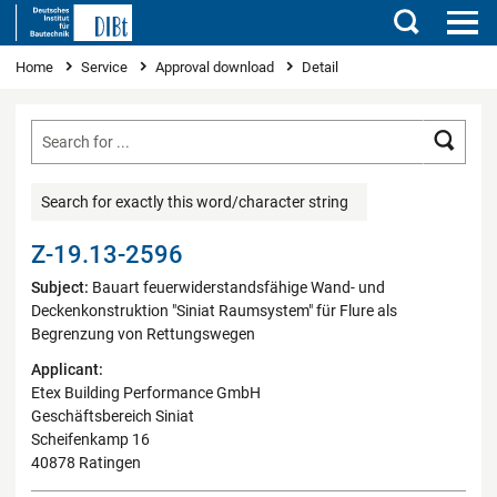
Search
You are here
Home
Service
Approval download
Detail
Searc
Search for exactly this word/character string
Z-19.13-2596
Subject:
Bauart feuerwiderstandsfähige Wand- und
Deckenkonstruktion "Siniat Raumsystem" für Flure als
Begrenzung von Rettungswegen
Applicant:
Etex Building Performance GmbH
Geschäftsbereich Siniat
Scheifenkamp 16
40878 Ratingen