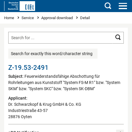
Search
You are here
Home
Service
Approval download
Detail
Searc
Search for exactly this word/character string
Z-19.53-2491
Subject:
Feuerwiderstandsfähige Abschottung für
Rohrleitungen aus Kunststoff "System FS-M R1" bzw. "System
SKM" bzw. "System SKC" bzw. "System SK-DBM"
Applicant:
Dr. Schwarzkopf & Krug GmbH & Co. KG
Industriestraße 43-57
28876 Oyten