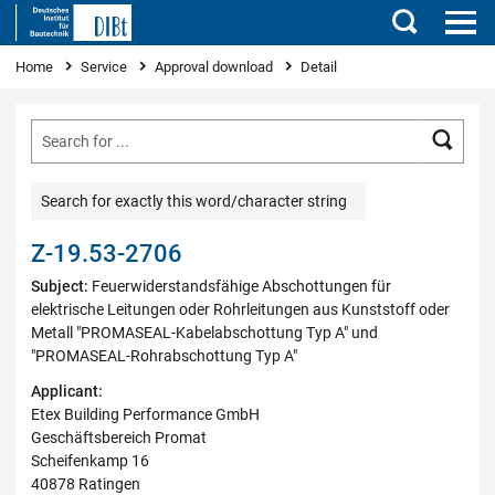
Search
You are here
Home
Service
Approval download
Detail
Searc
Search for exactly this word/character string
Z-19.53-2706
Subject:
Feuerwiderstandsfähige Abschottungen für
elektrische Leitungen oder Rohrleitungen aus Kunststoff oder
Metall "PROMASEAL-Kabelabschottung Typ A" und
"PROMASEAL-Rohrabschottung Typ A"
Applicant:
Etex Building Performance GmbH
Geschäftsbereich Promat
Scheifenkamp 16
40878 Ratingen