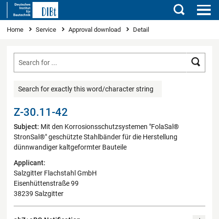
Search
You are here
Home
Service
Approval download
Detail
Searc
Search for exactly this word/character string
Z-30.11-42
Subject:
Mit den Korrosionsschutzsystemen "FolaSal®
StronSal®" geschützte Stahlbänder für die Herstellung
dünnwandiger kaltgeformter Bauteile
Applicant:
Salzgitter Flachstahl GmbH
Eisenhüttenstraße 99
38239 Salzgitter