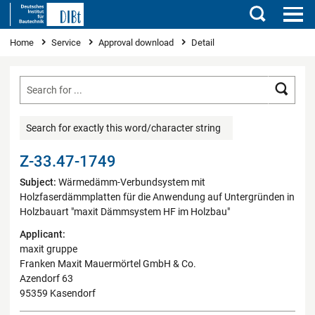
Search
You are here
Home
Service
Approval download
Detail
Searc
Search for exactly this word/character string
Z-33.47-1749
Subject:
Wärmedämm-Verbundsystem mit
Holzfaserdämmplatten für die Anwendung auf Untergründen in
Holzbauart "maxit Dämmsystem HF im Holzbau"
Applicant:
maxit gruppe
Franken Maxit Mauermörtel GmbH & Co.
Azendorf 63
95359 Kasendorf