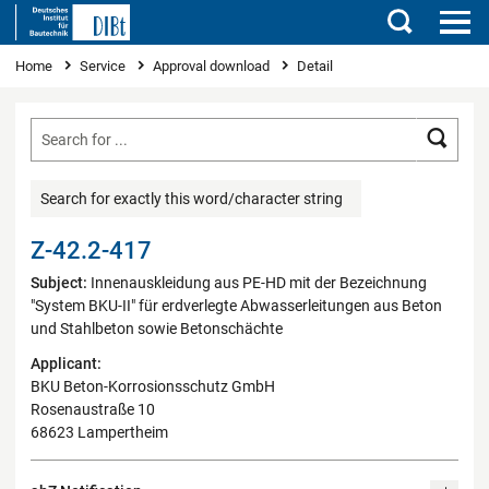
Search
You are here
Home
Service
Approval download
Detail
Searc
Search for exactly this word/character string
Z-42.2-417
Subject:
Innenauskleidung aus PE-HD mit der Bezeichnung
"System BKU-II" für erdverlegte Abwasserleitungen aus Beton
und Stahlbeton sowie Betonschächte
Applicant:
BKU Beton-Korrosionsschutz GmbH
Rosenaustraße 10
68623 Lampertheim