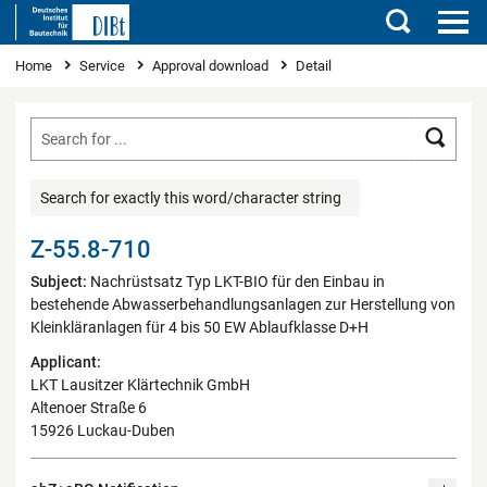
Search
You are here
Home
Service
Approval download
Detail
Searc
Search for exactly this word/character string
Z-55.8-710
Subject:
Nachrüstsatz Typ LKT-BIO für den Einbau in
bestehende Abwasserbehandlungsanlagen zur Herstellung von
Kleinkläranlagen für 4 bis 50 EW Ablaufklasse D+H
Applicant:
LKT Lausitzer Klärtechnik GmbH
Altenoer Straße 6
15926 Luckau-Duben