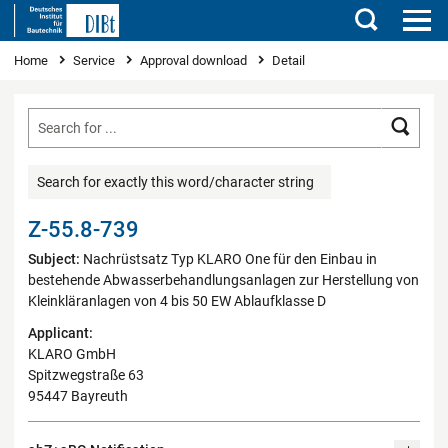
Search
You are here
Home
Service
Approval download
Detail
Searc
Search for exactly this word/character string
Z-55.8-739
Subject:
Nachrüstsatz Typ KLARO One für den Einbau in
bestehende Abwasserbehandlungsanlagen zur Herstellung von
Kleinkläranlagen von 4 bis 50 EW Ablaufklasse D
Applicant:
KLARO GmbH
Spitzwegstraße 63
95447 Bayreuth