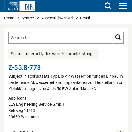
Search
You are here
Home
Service
Approval download
Detail
Searc
Search for exactly this word/character string
Z-55.8-773
Subject:
Nachrüstsatz Typ Bio Air Wasserfloh für den Einbau in
bestehende Abwasserbehandlungsanlagen zur Herstellung von
Kleinkläranlagen von 4 bis 50 EW Ablaufklasse C
Applicant:
EES Engineering Service GmbH
Rehweg 11/13
26639 Wiesmoor