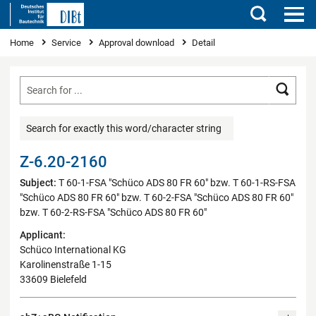
Search
You are here
Home
Service
Approval download
Detail
Searc
Search for exactly this word/character string
Z-6.20-2160
Subject:
T 60-1-FSA "Schüco ADS 80 FR 60" bzw. T 60-1-RS-FSA
"Schüco ADS 80 FR 60" bzw. T 60-2-FSA "Schüco ADS 80 FR 60"
bzw. T 60-2-RS-FSA "Schüco ADS 80 FR 60"
Applicant:
Schüco International KG
Karolinenstraße 1-15
33609 Bielefeld