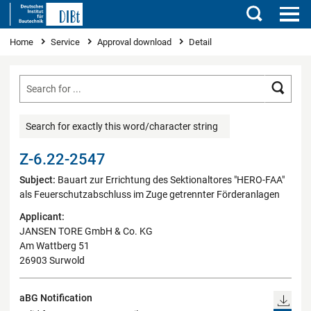
Search
You are here
Home
Service
Approval download
Detail
Searc
Search for exactly this word/character string
Z-6.22-2547
Subject:
Bauart zur Errichtung des Sektionaltores "HERO-FAA"
als Feuerschutzabschluss im Zuge getrennter Förderanlagen
Applicant:
JANSEN TORE GmbH & Co. KG
Am Wattberg 51
26903 Surwold
aBG Notification