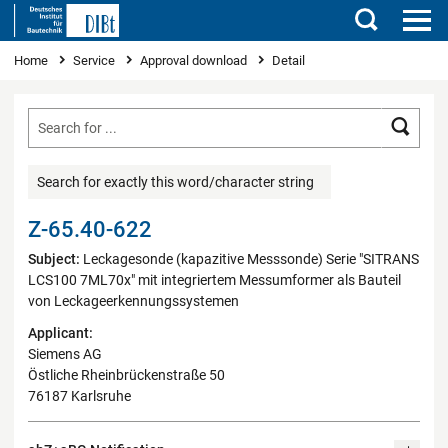
Search
You are here
Home
Service
Approval download
Detail
Searc
Search for exactly this word/character string
Z-65.40-622
Subject:
Leckagesonde (kapazitive Messsonde) Serie "SITRANS
LCS100 7ML70x" mit integriertem Messumformer als Bauteil
von Leckageerkennungssystemen
Applicant:
Siemens AG
Östliche Rheinbrückenstraße 50
76187 Karlsruhe