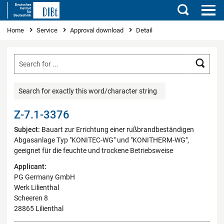
Search
You are here
Home
Service
Approval download
Detail
Searc
Search for exactly this word/character string
Z-7.1-3376
Subject:
Bauart zur Errichtung einer rußbrandbeständigen
Abgasanlage Typ "KONITEC-WG" und "KONITHERM-WG",
geeignet für die feuchte und trockene Betriebsweise
Applicant:
PG Germany GmbH
Werk Lilienthal
Scheeren 8
28865 Lilienthal