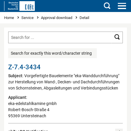
Search
You are here
Home
Service
Approval download
Detail
Searc
Search for exactly this word/character string
Z-7.4-3434
Subject:
Vorgefertigte Bauelemente "eka-Wanddurchführung"
zur Herstellung von Wand-, Decken- und Dachdurchführungen
von Schornsteinen, Abgasleitungen und Verbindungsstücken
Applicant:
eka-edelstahlkamine gmbh
Robert-Bosch-Straße 4
95369 Untersteinach