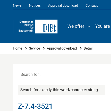
News
Notices
Approval download
Contact
We offer
You are
You are here
Home
Service
Approval download
Detail
Search for exactly this word/character string
Z-7.4-3521