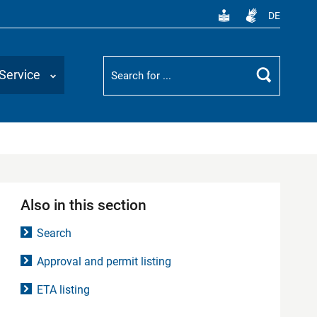
DE
Suchbegriff
Service
Search
Also in this section
Search
Approval and permit listing
ETA listing