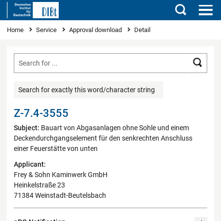
Search
You are here
Home
Service
Approval download
Detail
Searc
Search for exactly this word/character string
Z-7.4-3555
Subject:
Bauart von Abgasanlagen ohne Sohle und einem
Deckendurchgangselement für den senkrechten Anschluss
einer Feuerstätte von unten
Applicant:
Frey & Sohn Kaminwerk GmbH
Heinkelstraße 23
71384 Weinstadt-Beutelsbach