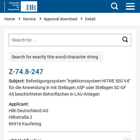
Search
You are here
Home
Service
Approval download
Detail
Searc
Search for exactly this word/character string
Z-74.8-247
Subject:
Befestigungssystem "Injektionssystem HIT-RE 500 V4"
für die Anwendung in mit Stellagen ASP oder Stellagen SC-GF
AS beschichteten Betonflächen in LAU-Anlagen
Applicant:
Hilti Deutschland AG
Hiltistraße 2
86916 Kaufering