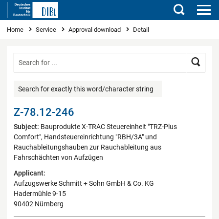
Search
You are here
Home
Service
Approval download
Detail
Searc
Search for exactly this word/character string
Z-78.12-246
Subject:
Bauprodukte X-TRAC Steuereinheit "TRZ-Plus
Comfort", Handsteuereinrichtung "RBH/3A" und
Rauchableitungshauben zur Rauchableitung aus
Fahrschächten von Aufzügen
Applicant:
Aufzugswerke Schmitt + Sohn GmbH & Co. KG
Hadermühle 9-15
90402 Nürnberg