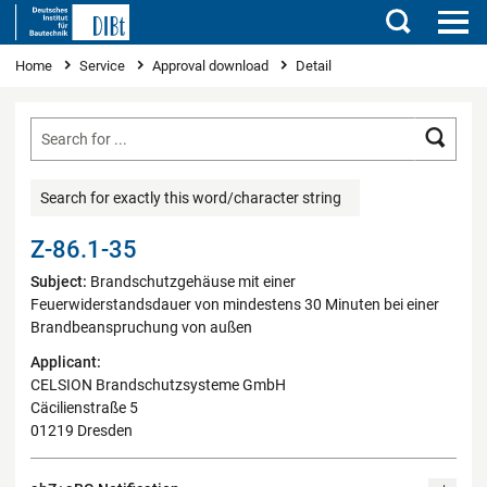
Search
You are here
Home
Service
Approval download
Detail
Searc
Search for exactly this word/character string
Z-86.1-35
Subject:
Brandschutzgehäuse mit einer
Feuerwiderstandsdauer von mindestens 30 Minuten bei einer
Brandbeanspruchung von außen
Applicant:
CELSION Brandschutzsysteme GmbH
Cäcilienstraße 5
01219 Dresden