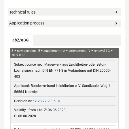
Technical rules
Application process
abZ/aBG
aBG
Z
new decision
E
supplement
Ä
amendment
V
renewal
G
valid until
Subject concerned
Applicant
Decision no.
Validity
Mauerwerk aus Leichtbeton- oder Beton-
from / to
Lochsteinen nach DIN EN 771-3 in Verbindung mit DIN 20000-
403
Bundesverband Leichtbeton e. V. Sandkauler Weg 1
56564 Neuwied
Z-23.22-2095
Z: 06.06.2023
G: 06.06.2028