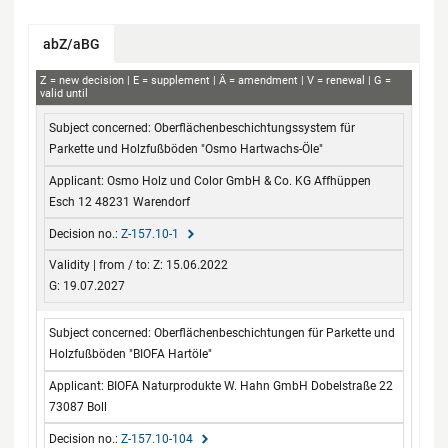
abZ/aBG
abZ+aBG
Z
new decision
E
supplement
Ä
amendment
V
renewal
G
valid until
Subject concerned
Applicant
Decision no.
Validity
Oberflächenbeschichtungssystem für
from / to
Parkette und Holzfußböden "Osmo Hartwachs-Öle"
Osmo Holz und Color GmbH & Co. KG Affhüppen
Esch 12 48231 Warendorf
Z-157.10-1
Z: 15.06.2022
G: 19.07.2027
Oberflächenbeschichtungen für Parkette und
Holzfußböden "BIOFA Hartöle"
BIOFA Naturprodukte W. Hahn GmbH Dobelstraße 22
73087 Boll
Z-157.10-104