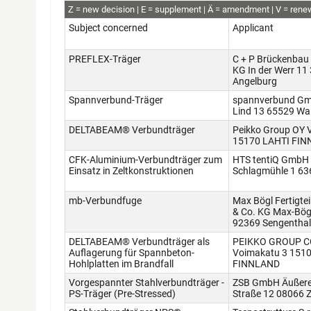
abZ+aBG
Z
new decision
E
supplement
Ä
amendment
V
rene
Subject concerned
Applicant
PREFLEX-Träger
C + P Brückenbau
KG In der Werr 11
Angelburg
Spannverbund-Träger
spannverbund Gm
Lind 13 65529 Wa
DELTABEAM® Verbundträger
Peikko Group OY 
15170 LAHTI FI
CFK-Aluminium-Verbundträger zum
HTS tentiQ GmbH 
Einsatz in Zeltkonstruktionen
Schlagmühle 1 63
mb-Verbundfuge
Max Bögl Fertigt
& Co. KG Max-Bög
92369 Sengenthal
DELTABEAM® Verbundträger als
PEIKKO GROUP 
Auflagerung für Spannbeton-
Voimakatu 3 1510
Hohlplatten im Brandfall
FINNLAND
Vorgespannter Stahlverbundträger -
ZSB GmbH Äußere
PS-Träger (Pre-Stressed)
Straße 12 08066 