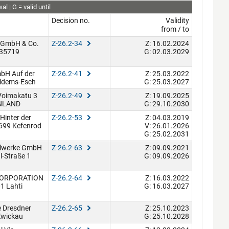
wal
G
valid until
Decision no.
Validity
from / to
 GmbH & Co.
Z-26.2-34
Z: 16.02.2024
 35719
G: 02.03.2029
bH Auf der
Z-26.2-41
Z: 25.03.2022
ldems-Esch
G: 25.03.2027
Voimakatu 3
Z-26.2-49
Z: 19.09.2025
NNLAND
G: 29.10.2030
Hinter der
Z-26.2-53
Z: 04.03.2019
699 Kefenrod
V: 26.01.2026
G: 25.02.2031
eilwerke GmbH
Z-26.2-63
Z: 09.09.2021
l-Straße 1
G: 09.09.2026
CORPORATION
Z-26.2-64
Z: 16.03.2022
1 Lahti
G: 16.03.2027
 Dresdner
Z-26.2-65
Z: 25.10.2023
Zwickau
G: 25.10.2028