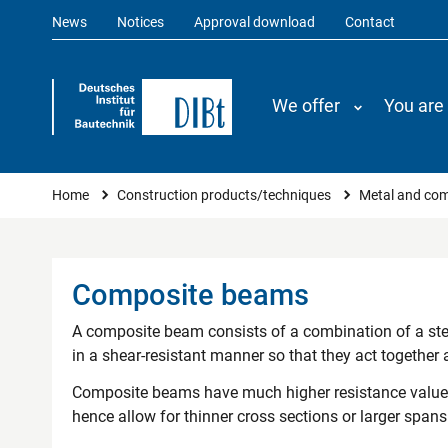
News
Notices
Approval download
Contact
We offer
You are
You are here
Home
Construction products/techniques
Metal and com
Composite beams
A composite beam consists of a combination of a ste
in a shear-resistant manner so that they act together 
Composite beams have much higher resistance values
hence allow for thinner cross sections or larger span