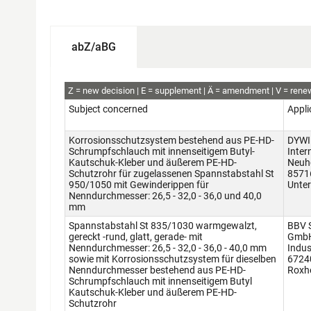
abZ/aBG
abZ
Z
new decision
E
supplement
Ä
amendment
V
rene
Subject concerned
Appli
Korrosionsschutzsystem bestehend aus PE-HD-
DYWI
Schrumpfschlauch mit innenseitigem Butyl-
Inte
Kautschuk-Kleber und äußerem PE-HD-
Neuh
Schutzrohr für zugelassenen Spannstabstahl St
8571
950/1050 mit Gewinderippen für
Unter
Nenndurchmesser: 26,5 - 32,0 - 36,0 und 40,0
mm
Spannstabstahl St 835/1030 warmgewalzt,
BBV 
gereckt -rund, glatt, gerade- mit
Gmb
Nenndurchmesser: 26,5 - 32,0 - 36,0 - 40,0 mm
Indus
sowie mit Korrosionsschutzsystem für dieselben
6724
Nenndurchmesser bestehend aus PE-HD-
Roxh
Schrumpfschlauch mit innenseitigem Butyl
Kautschuk-Kleber und äußerem PE-HD-
Schutzrohr