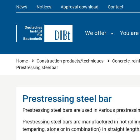
News
Notices
Approval download
Contact
We offer
You are
You are here
Home
Construction products/techniques
Concrete, rei
Prestressing steel bar
Prestressing steel bar
Prestressing steel bars are used in various prestressi
Prestressing steel bars are manufactured in hot rollin
tempering, alone or in combination) in straight lengt