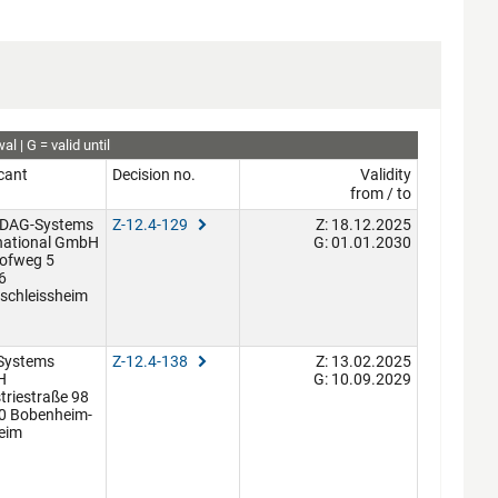
wal
G
valid until
cant
Decision no.
Validity
from / to
DAG-Systems
Z-12.4-129
Z: 18.12.2025
rnational GmbH
G: 01.01.2030
ofweg 5
6
schleissheim
Systems
Z-12.4-138
Z: 13.02.2025
H
G: 10.09.2029
triestraße 98
0 Bobenheim-
eim