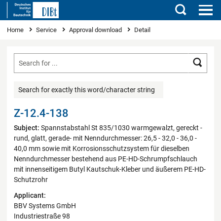
Search
You are here
Home
Service
Approval download
Detail
Searc
Search for exactly this word/character string
Z-12.4-138
Subject:
Spannstabstahl St 835/1030 warmgewalzt, gereckt -
rund, glatt, gerade- mit Nenndurchmesser: 26,5 - 32,0 - 36,0 -
40,0 mm sowie mit Korrosionsschutzsystem für dieselben
Nenndurchmesser bestehend aus PE-HD-Schrumpfschlauch
mit innenseitigem Butyl Kautschuk-Kleber und äußerem PE-HD-
Schutzrohr
Applicant:
BBV Systems GmbH
Industriestraße 98