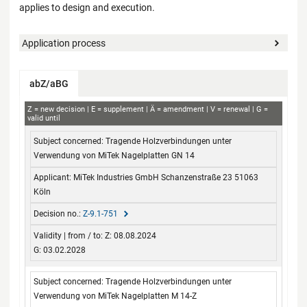
applies to design and execution.
Application process
abZ/aBG
aBG
Z
new decision
E
supplement
Ä
amendment
V
renewal
G
valid until
Subject concerned
Applicant
Decision no.
Validity
Tragende Holzverbindungen unter
from / to
Verwendung von MiTek Nagelplatten GN 14
MiTek Industries GmbH Schanzenstraße 23 51063
Köln
Z-9.1-751
Z: 08.08.2024
G: 03.02.2028
Tragende Holzverbindungen unter
Verwendung von MiTek Nagelplatten M 14-Z