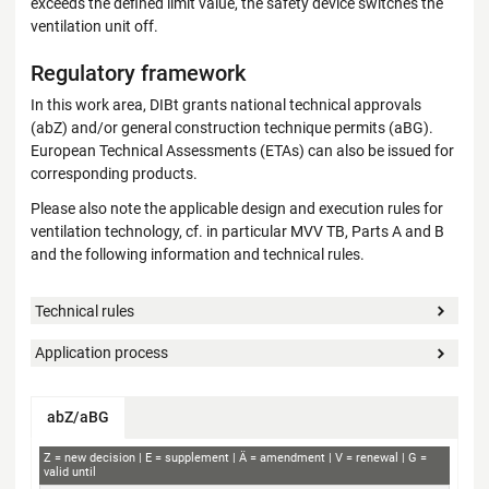
exceeds the defined limit value, the safety device switches the
ventilation unit off.
Regulatory framework
In this work area, DIBt grants national technical approvals
(abZ) and/or general construction technique permits (aBG).
European Technical Assessments (ETAs) can also be issued for
corresponding products.
Please also note the applicable design and execution rules for
ventilation technology, cf. in particular MVV TB, Parts A and B
and the following information and technical rules.
Technical rules
Application process
abZ/aBG
abZ+aBG
Z
new decision
E
supplement
Ä
amendment
V
renewal
G
valid until