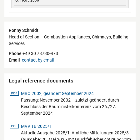
G: 19.05.2030
Contact
Ronny Schmidt
Head of Section – Combustion Appliances, Chimneys, Building
Services
Phone
+49 30 78730-473
Email
contact by email
Legal reference documents
pdf-Datei
MBO 2002, geändert September 2024
Fassung: November 2002 – zuletzt geändert durch
Beschluss der Bauministerkonferenz vom 26./27.
September 2024
pdf-Datei
MVV TB 2025/1
Aktuelle Ausgabe 2025/1; Amtliche Mitteilungen 2025/3
(Ausgabe: 20. Mai 2025 mit Druckfehlerberichtigung vom