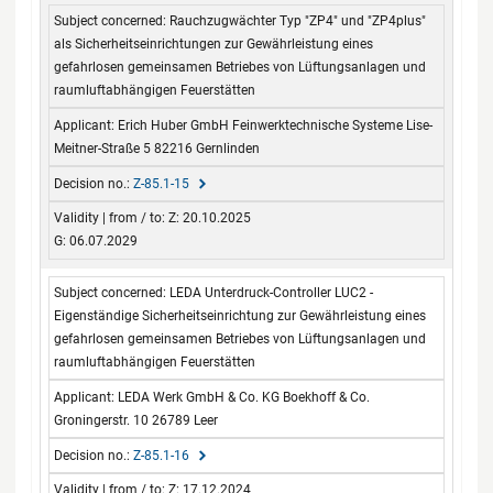
Subject concerned
Applicant
Decision no.
Validity
Rauchzugwächter Typ "ZP4" und "ZP4plus"
from / to
als Sicherheitseinrichtungen zur Gewährleistung eines
gefahrlosen gemeinsamen Betriebes von Lüftungsanlagen und
raumluftabhängigen Feuerstätten
Erich Huber GmbH Feinwerktechnische Systeme Lise-
Meitner-Straße 5 82216 Gernlinden
Z-85.1-15
Z: 20.10.2025
G: 06.07.2029
LEDA Unterdruck-Controller LUC2 -
Eigenständige Sicherheitseinrichtung zur Gewährleistung eines
gefahrlosen gemeinsamen Betriebes von Lüftungsanlagen und
raumluftabhängigen Feuerstätten
LEDA Werk GmbH & Co. KG Boekhoff & Co.
Groningerstr. 10 26789 Leer
Z-85.1-16
Z: 17.12.2024