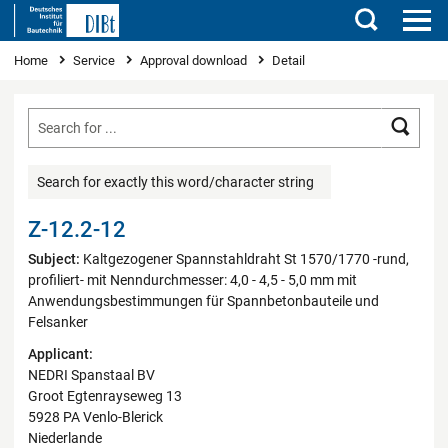
Search
You are here
Home
Service
Approval download
Detail
Searc
Search for exactly this word/character string
Z-12.2-12
Subject:
Kaltgezogener Spannstahldraht St 1570/1770 -rund,
profiliert- mit Nenndurchmesser: 4,0 - 4,5 - 5,0 mm mit
Anwendungsbestimmungen für Spannbetonbauteile und
Felsanker
Applicant:
NEDRI Spanstaal BV
Groot Egtenrayseweg 13
5928 PA Venlo-Blerick
Niederlande