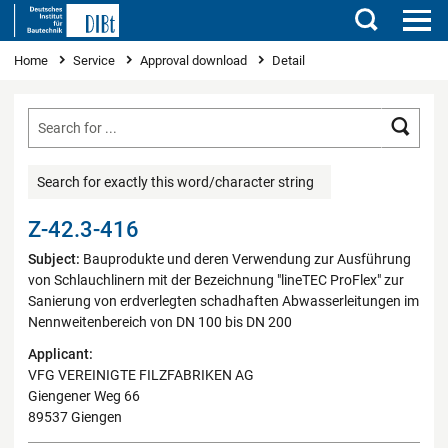
Search
You are here
Home
Service
Approval download
Detail
Searc
Search for exactly this word/character string
Z-42.3-416
Subject:
Bauprodukte und deren Verwendung zur Ausführung
von Schlauchlinern mit der Bezeichnung "lineTEC ProFlex" zur
Sanierung von erdverlegten schadhaften Abwasserleitungen im
Nennweitenbereich von DN 100 bis DN 200
Applicant:
VFG VEREINIGTE FILZFABRIKEN AG
Giengener Weg 66
89537 Giengen