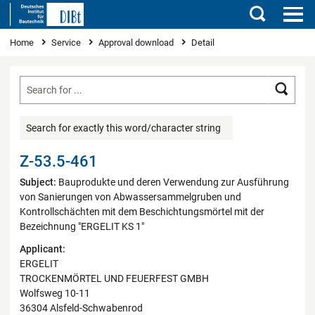
Search
You are here
Home
Service
Approval download
Detail
Searc
Search for exactly this word/character string
Z-53.5-461
Subject:
Bauprodukte und deren Verwendung zur Ausführung
von Sanierungen von Abwassersammelgruben und
Kontrollschächten mit dem Beschichtungsmörtel mit der
Bezeichnung "ERGELIT KS 1"
Applicant:
ERGELIT
TROCKENMÖRTEL UND FEUERFEST GMBH
Wolfsweg 10-11
36304 Alsfeld-Schwabenrod