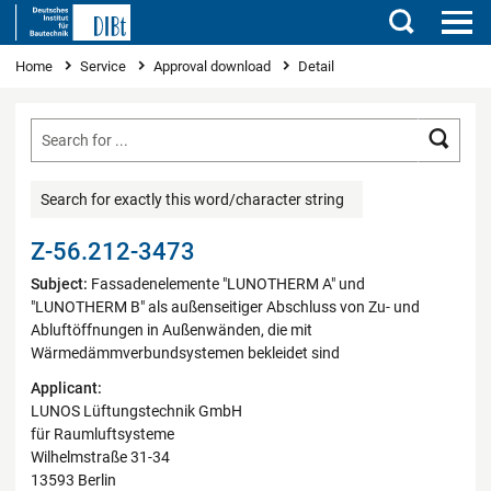
Search
You are here
Home
Service
Approval download
Detail
Searc
Search for exactly this word/character string
Z-56.212-3473
Subject:
Fassadenelemente "LUNOTHERM A" und
"LUNOTHERM B" als außenseitiger Abschluss von Zu- und
Abluftöffnungen in Außenwänden, die mit
Wärmedämmverbundsystemen bekleidet sind
Applicant:
LUNOS Lüftungstechnik GmbH
für Raumluftsysteme
Wilhelmstraße 31-34
13593 Berlin