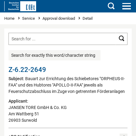
Search
You are here
Home
Service
Approval download
Detail
Searc
Search for exactly this word/character string
Z-6.22-2649
Subject:
Bauart zur Errichtung des Schiebetores "ORPHEUS-II-
FAA" und des Hubtores "APOLLO-II-FAA" jeweils als
Feuerschutzabschluss im Zuge von getrennten Förderanlagen
Applicant:
JANSEN TORE GmbH & Co. KG
Am Wattberg 51
26903 Surwold