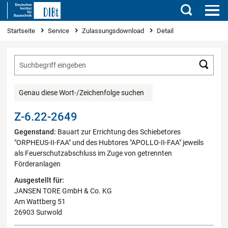
Suchen
Sie sind hier
Startseite
Service
Zulassungsdownload
Detail
Such
Genau diese Wort-/Zeichenfolge suchen
Z-6.22-2649
Gegenstand:
Bauart zur Errichtung des Schiebetores
"ORPHEUS-II-FAA" und des Hubtores "APOLLO-II-FAA" jeweils
als Feuerschutzabschluss im Zuge von getrennten
Förderanlagen
Ausgestellt für:
JANSEN TORE GmbH & Co. KG
Am Wattberg 51
26903 Surwold