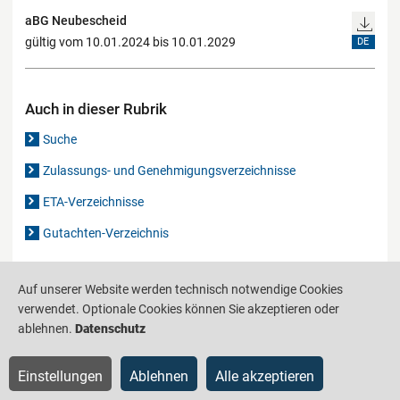
aBG Neubescheid
gültig vom 10.01.2024 bis 10.01.2029
DE
Auch in dieser Rubrik
Suche
Zulassungs- und Genehmigungsverzeichnisse
ETA-Verzeichnisse
Gutachten-Verzeichnis
Auf unserer Website werden technisch notwendige Cookies
Produktinformationsstelle für das Bauwesen
IS-ARGEBAU
verwendet. Optionale Cookies können Sie akzeptieren oder
Barrierefreiheit
Datenschutz
Impressum
Sitemap
ablehnen.
Datenschutz
Einstellungen
Ablehnen
Alle akzeptieren