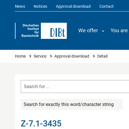
News
Notices
Approval download
Contact
We offer
You are
You are here
Home
Service
Approval download
Detail
Search for exactly this word/character string
Z-7.1-3435