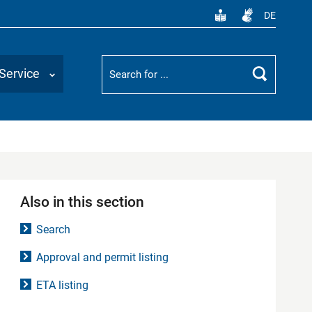
DE
Suchbegriff
Service
Search
Also in this section
Search
Approval and permit listing
ETA listing