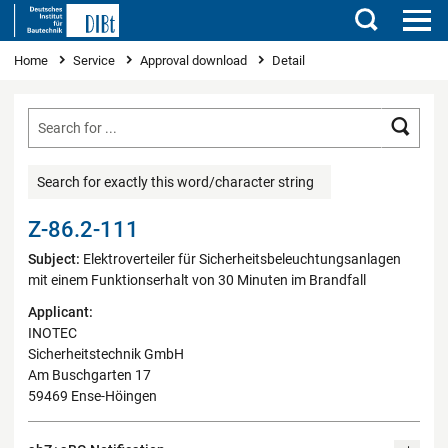
Search
You are here
Home
Service
Approval download
Detail
Searc
Search for exactly this word/character string
Z-86.2-111
Subject:
Elektroverteiler für Sicherheitsbeleuchtungsanlagen
mit einem Funktionserhalt von 30 Minuten im Brandfall
Applicant:
INOTEC
Sicherheitstechnik GmbH
Am Buschgarten 17
59469 Ense-Höingen