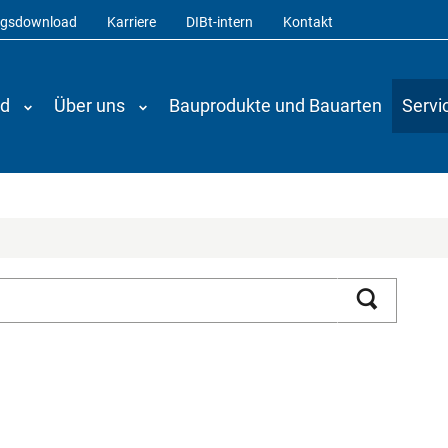
ngsdownload
Karriere
DIBt-intern
Kontakt
nd
Über uns
Bauprodukte und Bauarten
Servi
Suchen