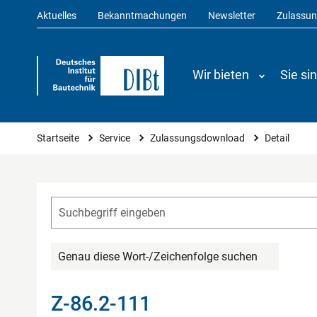
Aktuelles
Bekanntmachungen
Newsletter
Zulassu
Wir bieten
Sie si
Sie sind hier
Startseite
Service
Zulassungsdownload
Detail
Genau diese Wort-/Zeichenfolge suchen
Z-86.2-111