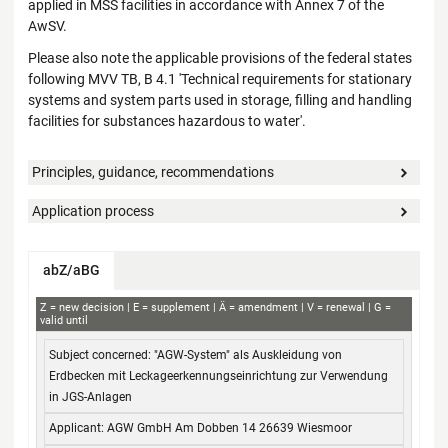
applied in MSS facilities in accordance with Annex 7 of the
AwSV.
Please also note the applicable provisions of the federal states
following MVV TB, B 4.1 'Technical requirements for stationary
systems and system parts used in storage, filling and handling
facilities for substances hazardous to water'.
Principles, guidance, recommendations
Application process
abZ/aBG
aBG
Z
new decision
E
supplement
Ä
amendment
V
renewal
G
valid until
Subject concerned
Applicant
Decision no.
Validity
"AGW-System" als Auskleidung von
from / to
Erdbecken mit Leckageerkennungseinrichtung zur Verwendung
in JGS-Anlagen
AGW GmbH Am Dobben 14 26639 Wiesmoor