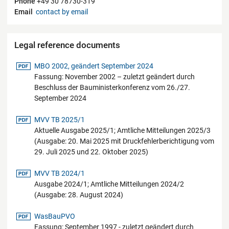
Phone
+49 30 78730-319
Email
contact by email
Legal reference documents
pdf-Datei
MBO 2002, geändert September 2024
Fassung: November 2002 – zuletzt geändert durch
Beschluss der Bauministerkonferenz vom 26./27.
September 2024
pdf-Datei
MVV TB 2025/1
Aktuelle Ausgabe 2025/1; Amtliche Mitteilungen 2025/3
(Ausgabe: 20. Mai 2025 mit Druckfehlerberichtigung vom
29. Juli 2025 und 22. Oktober 2025)
pdf-Datei
MVV TB 2024/1
Ausgabe 2024/1; Amtliche Mitteilungen 2024/2
(Ausgabe: 28. August 2024)
pdf-Datei
WasBauPVO
Fassung: September 1997 - zuletzt geändert durch