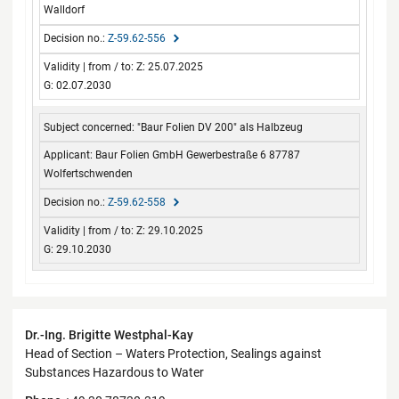
Walldorf
Z-59.62-556
Z: 25.07.2025
G: 02.07.2030
"Baur Folien DV 200" als Halbzeug
Baur Folien GmbH Gewerbestraße 6 87787
Wolfertschwenden
Z-59.62-558
Z: 29.10.2025
G: 29.10.2030
Contact
Dr.-Ing. Brigitte Westphal-Kay
Head of Section – Waters Protection, Sealings against
Substances Hazardous to Water