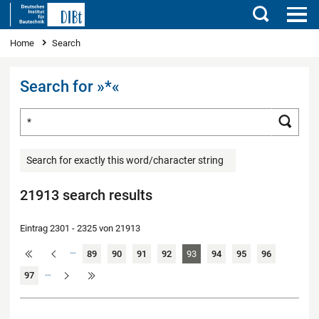
Search
You are here
Home
Search
Search for »*«
Search for ...
Searc
Search for exactly this word/character string
21913 search results
Eintrag 2301 - 2325 von 21913
…
89
90
91
92
93
94
95
96
…
97