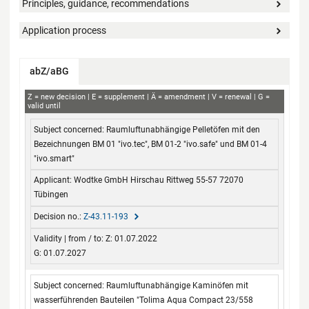
Principles, guidance, recommendations
Application process
abZ/aBG
abZ+aBG
Z
new decision
E
supplement
Ä
amendment
V
renewal
G
valid until
Subject concerned
Applicant
Decision no.
Validity
Raumluftunabhängige Pelletöfen mit den
from / to
Bezeichnungen BM 01 "ivo.tec", BM 01-2 "ivo.safe" und BM 01-4
"ivo.smart"
Wodtke GmbH Hirschau Rittweg 55-57 72070
Tübingen
Z-43.11-193
Z: 01.07.2022
G: 01.07.2027
Raumluftunabhängige Kaminöfen mit
wasserführenden Bauteilen "Tolima Aqua Compact 23/558