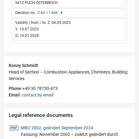
5412 PUCH ÖSTERREICH
Z-43.11-446
Z: 04.05.2023
V: 10.07.2023
G: 10.07.2028
Contact
Ronny Schmidt
Head of Section – Combustion Appliances, Chimneys, Building
Services
Phone
+49 30 78730-473
Email
contact by email
Legal reference documents
pdf-Datei
MBO 2002, geändert September 2024
Fassung: November 2002 – zuletzt geändert durch