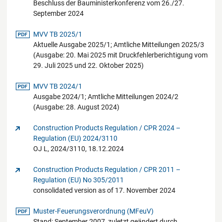
Beschluss der Bauministerkonferenz vom 26./27.
September 2024
pdf-Datei
MVV TB 2025/1
Aktuelle Ausgabe 2025/1; Amtliche Mitteilungen 2025/3
(Ausgabe: 20. Mai 2025 mit Druckfehlerberichtigung vom
29. Juli 2025 und 22. Oktober 2025)
pdf-Datei
MVV TB 2024/1
Ausgabe 2024/1; Amtliche Mitteilungen 2024/2
(Ausgabe: 28. August 2024)
Construction Products Regulation / CPR 2024 –
Regulation (EU) 2024/3110
OJ L, 2024/3110, 18.12.2024
Construction Products Regulation / CPR 2011 –
Regulation (EU) No 305/2011
consolidated version as of 17. November 2024
pdf-Datei
Muster-Feuerungsverordnung (MFeuV)
Stand: September 2007, zuletzt geändert durch