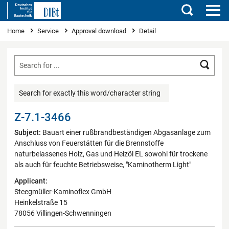
Search
You are here
Home
Service
Approval download
Detail
Searc
Search for exactly this word/character string
Z-7.1-3466
Subject:
Bauart einer rußbrandbeständigen Abgasanlage zum
Anschluss von Feuerstätten für die Brennstoffe
naturbelassenes Holz, Gas und Heizöl EL sowohl für trockene
als auch für feuchte Betriebsweise, "Kaminotherm Light"
Applicant:
Steegmüller-Kaminoflex GmbH
Heinkelstraße 15
78056 Villingen-Schwenningen