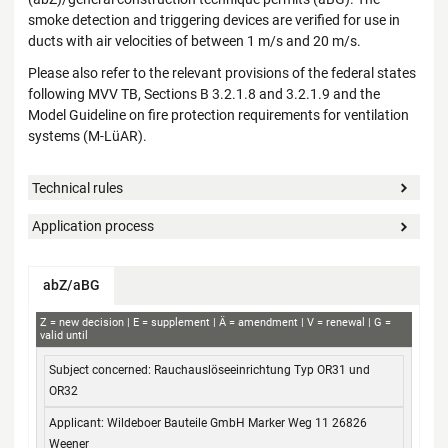
smoke detection and triggering devices are verified for use in
ducts with air velocities of between 1 m/s and 20 m/s.
Please also refer to the relevant provisions of the federal states
following MVV TB, Sections B 3.2.1.8 and 3.2.1.9 and the
Model Guideline on fire protection requirements for ventilation
systems (M-LüAR).
Technical rules
Application process
abZ/aBG
abZ+aBG
Z
new decision
E
supplement
Ä
amendment
V
renewal
G
valid until
Subject concerned
Applicant
Decision no.
Validity
Rauchauslöseeinrichtung Typ OR31 und
from / to
OR32
Wildeboer Bauteile GmbH Marker Weg 11 26826
Weener