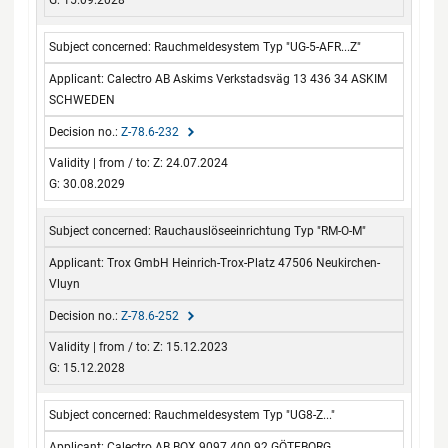
G: 15.09.2028
Rauchmeldesystem Typ "UG-5-AFR...Z"
Calectro AB Askims Verkstadsväg 13 436 34 ASKIM
SCHWEDEN
Z-78.6-232
Z: 24.07.2024
G: 30.08.2029
Rauchauslöseeinrichtung Typ "RM-O-M"
Trox GmbH Heinrich-Trox-Platz 47506 Neukirchen-
Vluyn
Z-78.6-252
Z: 15.12.2023
G: 15.12.2028
Rauchmeldesystem Typ "UG8-Z..."
Calectro AB BOX 9097 400 92 GÖTEBORG