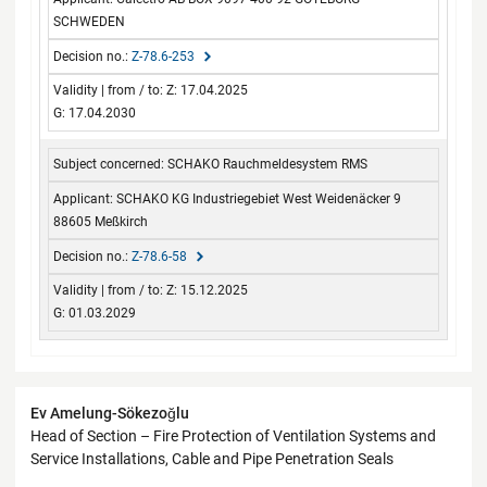
SCHWEDEN
Z-78.6-253
Z: 17.04.2025
G: 17.04.2030
SCHAKO Rauchmeldesystem RMS
SCHAKO KG Industriegebiet West Weidenäcker 9
88605 Meßkirch
Z-78.6-58
Z: 15.12.2025
G: 01.03.2029
Contact
Ev Amelung-Sökezoğlu
Head of Section – Fire Protection of Ventilation Systems and
Service Installations, Cable and Pipe Penetration Seals