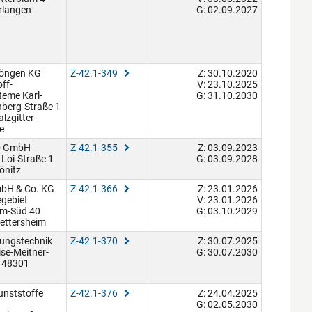
rlangen
G: 02.09.2027
höngen KG
Z-42.1-349
Z: 30.10.2020
ff-
V: 23.10.2025
teme Karl-
G: 31.10.2030
nberg-Straße 1
lzgitter-
e
 GmbH
Z-42.1-355
Z: 03.09.2023
Loi-Straße 1
G: 03.09.2028
önitz
mbH & Co. KG
Z-42.1-366
Z: 23.01.2026
gebiet
V: 23.01.2026
im-Süd 40
G: 03.10.2029
ettersheim
tungstechnik
Z-42.1-370
Z: 30.07.2025
se-Meitner-
G: 30.07.2030
1 48301
unststoffe
Z-42.1-376
Z: 24.04.2025
G: 02.05.2030