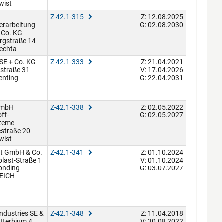
wist
Z-42.1-315
Z: 12.08.2025
rarbeitung
G: 02.08.2030
Co. KG
rgstraße 14
echta
SE + Co. KG
Z-42.1-333
Z: 21.04.2021
straße 31
V: 17.04.2026
enting
G: 22.04.2031
GmbH
Z-42.1-338
Z: 02.05.2022
ff-
G: 02.05.2027
teme
estraße 20
wist
st GmbH & Co.
Z-42.1-341
Z: 01.10.2024
last-Straße 1
V: 01.10.2024
onding
G: 03.07.2027
EICH
ndustries SE &
Z-42.1-348
Z: 11.04.2018
tterbium 4
V: 30.08.2022