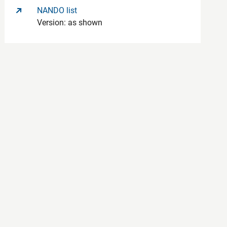
NANDO list
Version: as shown