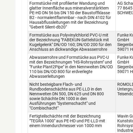
Formstücke mit profilierter Wandung und
AG Scha
glatter Innenfläche aus mineralverstärktem
77 8645
PE-HD DN 56 bis DN 150 der Baustoffklasse
SCHWEI
B2 - normalentflammbar - nach DIN 4102 für
Hausabflussleitungen mit der Bezeichnung
"Geberit Silent-db20"
Formstücke aus Polyvinylchlorid PVC-U mit
Funke K
der Bezeichnung "FABEKUN-Sattelstück mit
GmbH
Kugelgelenk" DN/OD 160; DN/OD 200 für den
Siegenb
Anschluss an dickwandige Abwasserrohre
59071 
Abwasserrohre und Formstücke aus PVC-U
Funke K
mit den Bezeichnungen "HS-Rohrsystem" und
GmbH
"Funke Plant2Pipe" in den Nennweiten DN/OD
Siegenb
110 bis DN/OD 800 für erdverlegte
59071 
Abwasserleitungen
Nicht besteigbare Flach- und
ROMOLD
Rundbodenschächte aus PE-LLD in den
Untergr
Nennweiten DN 500, DN 625 und DN 800
Teisendo
sowie Schächte DN 1000 in den
Ausführungen "Systemschacht" und
"Combischacht"
Fertigteilschächte mit der Bezeichnung
Wavin 
"TEGRA 1000" aus PE-HD und PE-LLD mit
Kunststo
einem Innendurchmesser von 1000 mm
Rohrsys
Industri