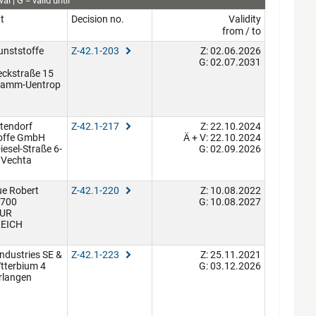
wal
G
valid until
t
Decision no.
Validity
from / to
unststoffe
Z-42.1-203
Z: 02.06.2026
G: 02.07.2031
eckstraße 15
Hamm-Uentrop
tendorf
Z-42.1-217
Z: 22.10.2024
offe GmbH
Ä + V: 22.10.2024
iesel-Straße 6-
G: 02.09.2026
 Vechta
ue Robert
Z-42.1-220
Z: 10.08.2022
6700
G: 10.08.2027
UR
EICH
ndustries SE &
Z-42.1-223
Z: 25.11.2021
tterbium 4
G: 03.12.2026
rlangen