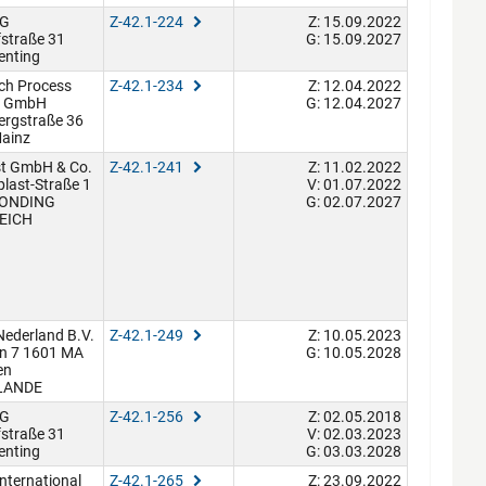
AG
Z-42.1-224
Z: 15.09.2022
straße 31
G: 15.09.2027
enting
ich Process
Z-42.1-234
Z: 12.04.2022
s GmbH
G: 12.04.2027
ergstraße 36
ainz
st GmbH & Co.
Z-42.1-241
Z: 11.02.2022
last-Straße 1
V: 01.07.2022
EONDING
G: 02.07.2027
EICH
 Nederland B.V.
Z-42.1-249
Z: 10.05.2023
an 7 1601 MA
G: 10.05.2028
en
LANDE
AG
Z-42.1-256
Z: 02.05.2018
straße 31
V: 02.03.2023
enting
G: 03.03.2028
International
Z-42.1-265
Z: 23.09.2022