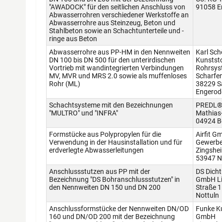
"AWADOCK" für den seitlichen Anschluss von
91058 E
Abwasserrohren verschiedener Werkstoffe an
Abwasserrohre aus Steinzeug, Beton und
Stahlbeton sowie an Schachtunterteile und -
ringe aus Beton
Abwasserrohre aus PP-HM in den Nennweiten
Karl Sc
DN 100 bis DN 500 für den unterirdischen
Kunststo
Vortrieb mit wandintegrierten Verbindungen
Rohrsys
MV, MVR und MRS 2.0 sowie als muffenloses
Scharfe
Rohr (ML)
38229 Sa
Engerod
Schachtsysteme mit den Bezeichnungen
PREDL®
"MULTRO" und "INFRA"
Mathias-
04924 B
Formstücke aus Polypropylen für die
Airfit G
Verwendung in der Hausinstallation und für
Gewerbe
erdverlegte Abwasserleitungen
Zingshe
53947 N
Anschlussstutzen aus PP mit der
DS Dich
Bezeichnung "DS Bohranschlussstutzen" in
GmbH Li
den Nennweiten DN 150 und DN 200
Straße 
Nottuln
Anschlussformstücke der Nennweiten DN/OD
Funke K
160 und DN/OD 200 mit der Bezeichnung
GmbH