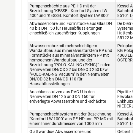
Pumpenschächte aus PE-HD mit der
Kessel 
Bezeichnung "KESSEL Komfort System LW
Bahnhof
400" und "KESSEL Komfort System LW 800"
85101 L
Abwasserrohre und Formstücke aus Glas DN
De Dietr
40 bis DN 150 für Hausabflussleitungen
System
einschließlich zugehöriger Kupplungen
Hattenb
55122 M
Abwasserrohre mit mehrschichtigem
Polopla
Wandaufbau aus mineralverstärktem PP und
KG Polop
Formstücke aus mineralverstärktem PP mit
4060 L
homogenem Wandaufbau und der
ÖSTERR
Bezeichnung "POLO-KAL-NG (PKNG)" in den
Nennweiten DN/OD 32 bis DN/OD 250 bzw.
"POLO-KAL-NG Vacuum" in den Nennweiten
DN/OD 32 bis DN/OD 110 für
Hausabflussleitungen
Anschlussstutzen aus PVC-U in den
Pipelife
Nennweiten DN 125 und DN 160 für
Flevola
erdverlegte Abwasserrohre und -schächte
Enkhuiz
NIEDER
Pumpenschachtsystem mit der Bezeichnung
Kessel 
"Komfort LW 1000" aus PE-HD und PP-MD mit
Bahnhof
einem Innendurchmesser von 1000 mm
85101 L
Glattwandige Abwasserrohre und
Geberit 