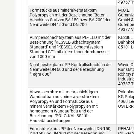
49767 T
Formstücke aus mineralverstärktem
M.O.L.
Polypropylen mit der Bezeichnung "Beton-
Gummive
Anschluss-Stutzen BA 150 bzw. BA 200" der
GmbH & 
Nennweite DN 150 und DN 200
Gutenbe
49377 V
Pumpenschachtsystem aus PE- LLD mit der
KESSEL 
Bezeichnung "KESSEL-Schachtsystem
Bahnhof
Standard" und "KESSEL-Schachtsystem
85101 L
Standard GT" mit einem Innendurchmesser
von 1000 mm
Nicht besteigbarer PP-Kontrollschacht in der
Wavin 
Nennweite DN 600 und der Bezeichnung
Kunststo
"Tegra 600"
Rohrsys
Industri
49767 T
Abwasserrohre mit mehrschichtigem
Polopla
Wandaufbau aus mineralverstärktem
KG Polop
Polypropylen und Formstücke aus
4060 Le
mineralverstärktem Polypropylen mit
ÖSTERR
homogenem Wandaufbau und der
Bezeichnung "POLO-KAL 3S" für
Hausabflussleitungen
Formstücke aus PP der Nennweiten DN 150,
REHAU I
DN 160 und DN 200 mit der Bezeichnung
Co. KG Y