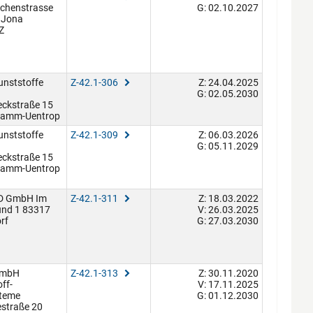
chenstrasse
G: 02.10.2027
 Jona
Z
unststoffe
Z-42.1-306
Z: 24.04.2025
G: 02.05.2030
eckstraße 15
Hamm-Uentrop
unststoffe
Z-42.1-309
Z: 06.03.2026
G: 05.11.2029
eckstraße 15
Hamm-Uentrop
 GmbH Im
Z-42.1-311
Z: 18.03.2022
und 1 83317
V: 26.03.2025
rf
G: 27.03.2030
GmbH
Z-42.1-313
Z: 30.11.2020
ff-
V: 17.11.2025
teme
G: 01.12.2030
estraße 20