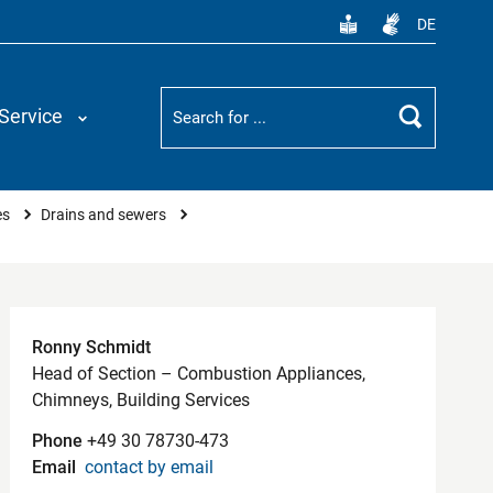
DE
Suchbegriff
Service
Search
es
Drains and sewers
Contact
Ronny Schmidt
Head of Section – Combustion Appliances,
Chimneys, Building Services
Phone
+49 30 78730-473
Email
contact by email