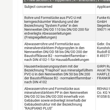
abZ
Z
new decision
E
supplement
Ä
amendment
V
rene
Subject concerned
Applican
Rohre und Formstücke aus PVC-U mit
Funke K
kerngeschäumter Wandung und der
GmbH
Bezeichnung "System Funke" in den
Siegenb
Nennweiten DN/OD 110 bis DN/OD 200 für
59071 
erdverlegte Abwasserleitungen
(Freispiegelleitungen)
Abwasserrohre und Formstücke aus
Gebr. Os
mineralverstärktem Polypropylen in den
Kunstst
Nennweiten DN/OD 58 bis DN/OD 200 der
Rudolf-D
Baustoffklasse B2 - normalentflammbar -
8 49377
nach DIN 4102-1 für Hausabflussleitungen
Hausentwässerungssystem mit der
GIRPI R
Bezeichnung "Friaphon" aus mineralgefülltem
Ancel 7
PVC-U in den Nennweiten DN 50 bis DN 200
HARFLE
der Baustoffklasse B2 - normalentflammbar -
FRANKR
nach DIN 4102
Abwasserrohre und Formstücke aus
REHAU I
mineralverstärktem PP in den Nennweiten
Co. KG Y
DN/OD 32 bis DN/OD 200 innerhalb von
91058 E
Gebäuden sowie erdverlegt innerhalb der
Gebäudestruktur mit der Bezeichnung
"RAUPIANO PLUS"