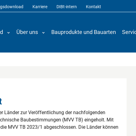
ngsdownload
Karriere
DIBt-intern
Kontakt
nd
Über uns
Bauprodukte und Bauarten
Servi
t
er Länder zur Veröffentlichung der nachfolgenden
echnische Baubestimmungen (MVV TB) eingeholt. Mit
ür die MVV TB 2023/1 abgeschlossen. Die Länder können