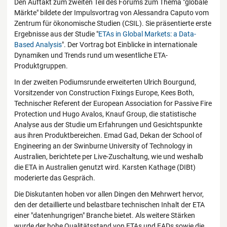
Den Auftakt zum zweiten Teil des Forums zum Thema "globale
Märkte" bildete der Impulsvortrag von Alessandra Caputo vom
Zentrum für ökonomische Studien (CSIL). Sie präsentierte erste
Ergebnisse aus der Studie "
ETAs in Global Markets: a Data-
Based Analysis
". Der Vortrag bot Einblicke in internationale
Dynamiken und Trends rund um wesentliche ETA-
Produktgruppen.
In der zweiten Podiumsrunde erweiterten Ulrich Bourgund,
Vorsitzender von Construction Fixings Europe, Kees Both,
Technischer Referent der European Association for Passive Fire
Protection und Hugo Avalos, Knauf Group, die statistische
Analyse aus der Studie um Erfahrungen und Gesichtspunkte
aus ihren Produktbereichen. Emad Gad, Dekan der School of
Engineering an der Swinburne University of Technology in
Australien, berichtete per Live-Zuschaltung, wie und weshalb
die ETA in Australien genutzt wird. Karsten Kathage (DIBt)
moderierte das Gespräch.
Die Diskutanten hoben vor allen Dingen den Mehrwert hervor,
den der detaillierte und belastbare technischen Inhalt der ETA
einer "datenhungrigen" Branche bietet. Als weitere Stärken
wurde der hohe Qualitätsstand von ETAs und EADs sowie die