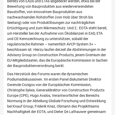
bereits von EADs und ETAs abgedeckt werden, etwa bei der
Bewertung von Bauprodukten aus wiederverwendeten
Baustoffen, von innovativen Bauprodukten aus
nachwachsenden Rohstoffen (von Holz über Stroh bis
Seetang) oder von Produktlösungen zur nachträglichen
Ertüchtigung und zum Wärmeschutz. Und 2.: EOTA steht bereit,
um Hersteller bei der Aufnahme von Ökobilanzen in EAD, ETA
und CE-Kennzeichnung zu unterstützen, sobald der
regulatorische Rahmen – namentlich AVCP-System 3+ –
beschlossen ist. Hierzu laufen derzeit die Abstimmungen in der
Advisory Group on Construction Products, jenem Gremium der
EU-Mitgliedstaaten, das die Europäische Kommission in Sachen
der Bauproduktenverordnung berät.
Das Herzstück des Forums waren die dynamischen
Podiumsdiskussionen. Im ersten Panel diskutierten Direktor
Gwenole Cozigou von der Europäischen Kommission,
Christophe Sykes, Generaldirektor von Construction Products
Europe (CPE), Hugo Avalos, Verantwortlicher des Bereichs
Normung in der Abteilung Globale Forschung und Entwicklung
bei Knauf Group, Friderik Knez, Obmann des Projektteams
Nachhaltigkeit der EOTA, und Dieter De Lathauwer gemeinsam