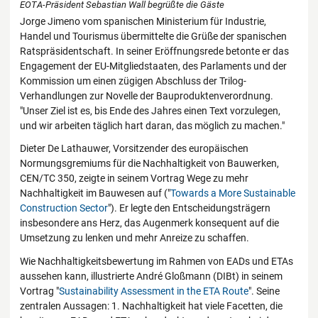
EOTA-Präsident Sebastian Wall begrüßte die Gäste
Jorge Jimeno vom spanischen Ministerium für Industrie,
Handel und Tourismus übermittelte die Grüße der spanischen
Ratspräsidentschaft. In seiner Eröffnungsrede betonte er das
Engagement der EU-Mitgliedstaaten, des Parlaments und der
Kommission um einen zügigen Abschluss der Trilog-
Verhandlungen zur Novelle der Bauproduktenverordnung.
"Unser Ziel ist es, bis Ende des Jahres einen Text vorzulegen,
und wir arbeiten täglich hart daran, das möglich zu machen."
Dieter De Lathauwer, Vorsitzender des europäischen
Normungsgremiums für die Nachhaltigkeit von Bauwerken,
CEN/TC 350, zeigte in seinem Vortrag Wege zu mehr
Nachhaltigkeit im Bauwesen auf ("
Towards a More Sustainable
Construction Sector
"). Er legte den Entscheidungsträgern
insbesondere ans Herz, das Augenmerk konsequent auf die
Umsetzung zu lenken und mehr Anreize zu schaffen.
Wie Nachhaltigkeitsbewertung im Rahmen von EADs und ETAs
aussehen kann, illustrierte André Gloßmann (DIBt) in seinem
Vortrag "
Sustainability Assessment in the ETA Route
". Seine
zentralen Aussagen: 1. Nachhaltigkeit hat viele Facetten, die