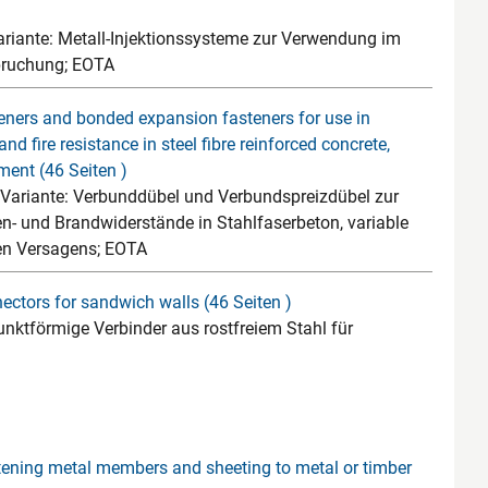
riante: Metall-Injektionssysteme zur Verwendung im
pruchung; EOTA
ners and bonded expansion fasteners for use in
nd fire resistance in steel fibre reinforced concrete,
ment (46 Seiten )
 Variante: Verbunddübel und Verbundspreizdübel zur
n- und Brandwiderstände in Stahlfaserbeton, variable
en Versagens; EOTA
ectors for sandwich walls (46 Seiten )
nktförmige Verbinder aus rostfreiem Stahl für
ening metal members and sheeting to metal or timber