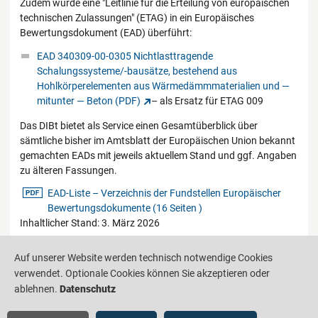
Zudem wurde eine "Leitlinie für die Erteilung von europäischen
technischen Zulassungen" (ETAG) in ein Europäisches
Bewertungsdokument (EAD) überführt:
EAD 340309-00-0305 Nichtlasttragende
Schalungssysteme/-bausätze, bestehend aus
Hohlkörperelementen aus Wärmedämmmaterialien und —
mitunter — Beton (PDF)
– als Ersatz für ETAG 009
Das DIBt bietet als Service einen Gesamtüberblick über
sämtliche bisher im Amtsblatt der Europäischen Union bekannt
gemachten EADs mit jeweils aktuellem Stand und ggf. Angaben
zu älteren Fassungen.
pdf-Datei
EAD-Liste – Verzeichnis der Fundstellen Europäischer
Bewertungsdokumente (16 Seiten )
Inhaltlicher Stand: 3. März 2026
Zurück zur Übersicht
Auf unserer Website werden technisch notwendige Cookies
verwendet. Optionale Cookies können Sie akzeptieren oder
ablehnen.
Datenschutz
Produktinformationsstelle für das Bauwesen
IS-ARGEBAU